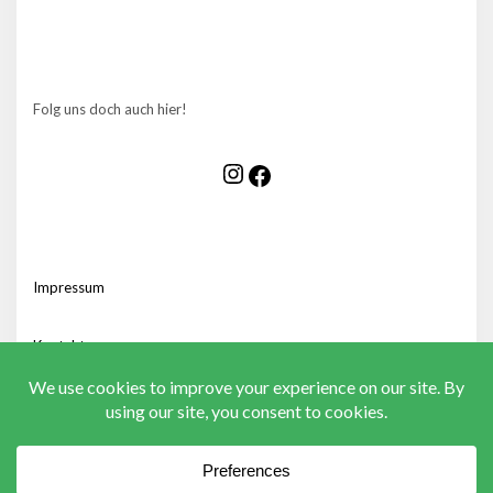
Folg uns doch auch hier!
Instagram
Facebook
Impressum
:
Start
der
Kontakt
:
Bläserklasse
Start
für
der
Erwachsene
Bläserklasse
für
Erwachsene